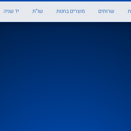
ת
שרותים
מוצרים בחנות
שו”ת
יד שניה