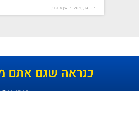
יולי 14, 2020
אין תגובות
כנראה שגם אתם מ
- צרו עמנ
ניווט מקלדת
ביטול הבהובים
מונוכרום
ספיה
גופן קריא
הגדלת גופן
הקטנת גופן
הגדלת מסך
אני מתעניין בעיקר ב: