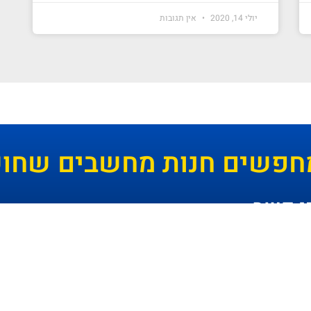
יולי 14, 2020
אין תגובות
חפשים חנות מחשבים שחושב
ו קשר -
ניגודיות גבוהה
שחור צהוב
היפוך צבעים
הדגשת כותרות
הקטנת מסך
סמן גדול
סמן שחור
מצב קריאה