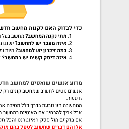
כדי לבדוק האם
לקנות מחשב
חדש א
מתי נקנה המחשב?
מחשב בעל וותק של יות
איזה מעבד יש למחשב?
ישנם מ
כמה זיכרון יש למחשב?
היות ומערכות ההפע
איזה דיסק קשיח יש במחשב?
א
מדוע אנשים שואפים למחשב חדש
אנשים נוטים לחשוב שמחשב קונים רק ל
זו טעות.
המחשבה הזו נובעת בדרך כלל מסיבה אח
אבל צריך להבחין: אם האיטיות במחשב ה
אם בדקתם מול ספק האינטרנט והכל תקין
אלו הם דברים שחשוב לטפל בהם מוקד