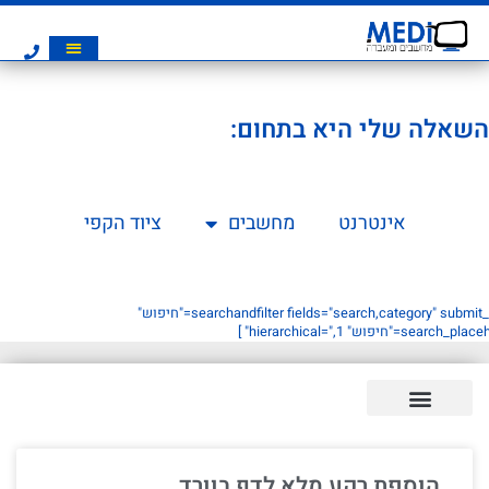
השאלה שלי היא בתחום:
אינטרנט
מחשבים
ציוד הקפי
[searchandfilter fields="search,category" submit_label="חיפוש"
searc="חיפוש" hierarchical=",1" ]
הוספת רקע מלא לדף בוורד