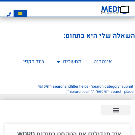
השאלה שלי היא בתחום:
אינטרנט
מחשבים
ציוד הקפי
[searchandfilter fields="search,category" submit_label="חיפוש"
searc="חיפוש" hierarchical=",1" ]
איך מגדילים את הטקסט בתוכנת WORD