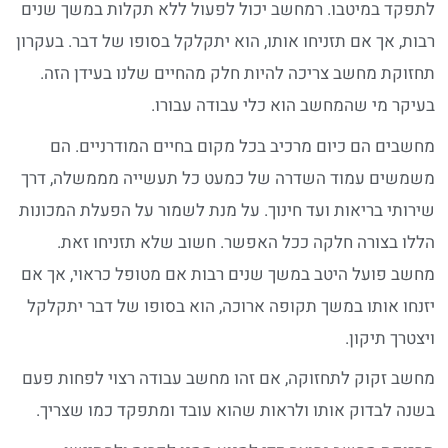
תפקד במיטבו. רמחשב יכול לפעול ללא תקלות במשך שנים
בות, אך אם תזניחו אותו, הוא יתקלקל בסופו של דבר. בעקרון
חזוקת מחשב צריכה להיות חלק מהחיים שלנו בעידן הזה.
עיקר מי שהמחשב הוא כלי עבודה עבורו.
חשבים הם כיום מרכיב בכל מקום בחיים המודרניים. הם
שמשים עמוד השדרה של כמעט כל תעשייה מממשלה, דרך
ירותי בריאות ועד חינוך. על מנת לשמור על הפעלת המכונות
ללו בצורה חלקה ככל האפשר. חשוב שלא תזניחו זאת.
חשב פועל היטב במשך שנים רבות אם מטופל כראוי, אך אם
זנחו אותו במשך תקופה ארוכה, הוא בסופו של דבר יתקלקל
יצטרך תיקון.
חשב זקוק לתחזוקה, אם זהו מחשב עבודה רצוי לפחות פעם
שנה לבדוק אותו ולראות שהוא עובד ומתפקד כמו שצריך.