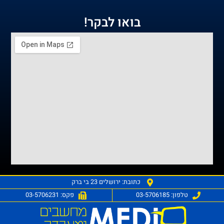
בואו לבקר!
כתובת: ירושלים 23 בי ברק
טלפון: 03-5706185
פקס: 03-5706231