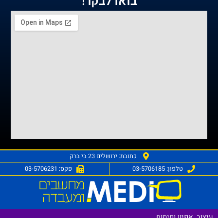
בואו לבקר!
כתובת: ירושלים 23 בי ברק
טלפון: 03-5706185
פקס: 03-5706231
צוב, אפיון ופיתוח