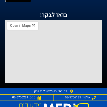
בואו לבקר!
כתובת: ירושלים 23 בי ברק
טלפון: 03-5706185
פקס: 03-5706231